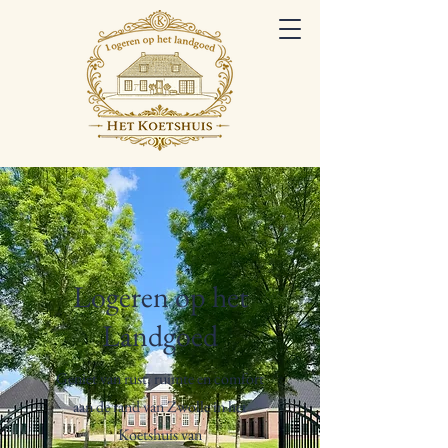
Logeren op het
Landgoed
Geniet van rust, ruimte en comfort
aan de rand van Zwolle in het
Koetshuis van